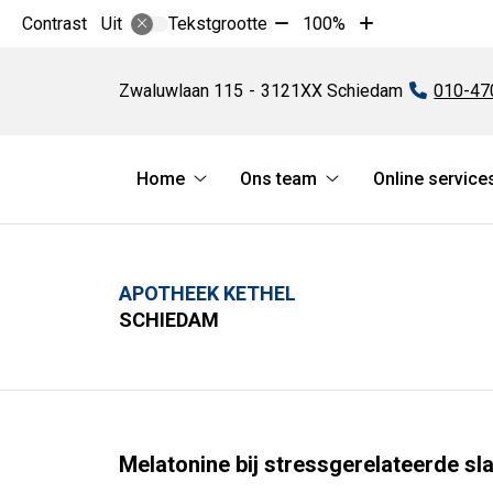
Tekst
Tekst
Contrast
Tekstgrootte
100%
Uit
verkleinen
vergroten
Apotheek
met
met
Kethel
Zwaluwlaan
115
3121XX
Schiedam
Tel:
010-47
10%
10%
Hoofdmenu
Home
Ons team
Online service
Home
Ons
submenu
team
submenu
APOTHEEK KETHEL
SCHIEDAM
Melatonine bij stressgerelateerde s