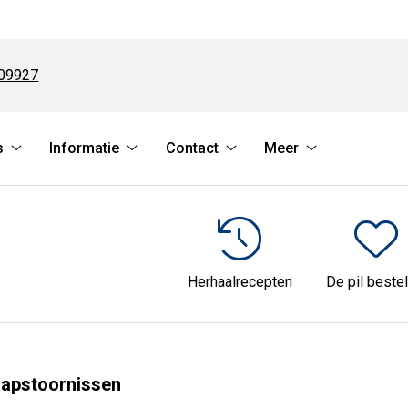
09927
s
Informatie
Contact
Meer
Online
Informatie
Contact
Meer
services
submenu
submenu
submenu
submenu
Herhaalrecepten
De pil bestel
laapstoornissen