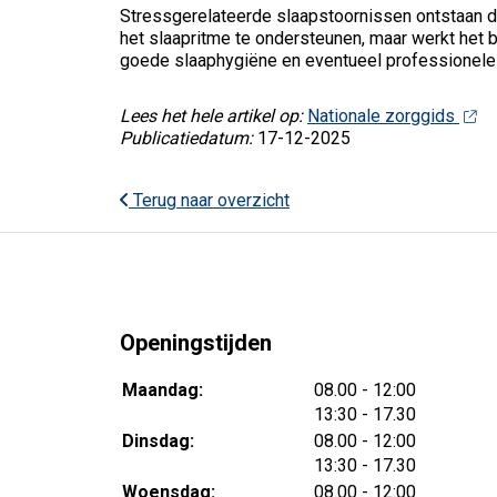
Stressgerelateerde slaapstoornissen ontstaan d
het slaapritme te ondersteunen, maar werkt het b
goede slaaphygiëne en eventueel professionele
Lees het hele artikel op:
Nationale zorggids
Publicatiedatum:
17-12-2025
Terug naar overzicht
Openingstijden
tot
Maandag:
08.00
- 12:00
tot
13:30
- 17.30
tot
Dinsdag:
08.00
- 12:00
tot
13:30
- 17.30
tot
Woensdag:
08.00
- 12:00