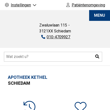
Instellingen
Patiëntenomgeving
Apotheek
MENU
Kethel
Zwaluwlaan
115
3121XX
Schiedam
Tel:
010-4709927
Hoofdmenu
Zoeke
APOTHEEK KETHEL
SCHIEDAM