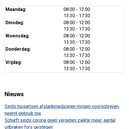
tot
Maandag:
08.00
- 12:00
tot
13:30
- 17.30
tot
Dinsdag:
08.00
- 12:00
tot
13:30
- 17.30
tot
Woensdag:
08.00
- 12:00
tot
13:30
- 17.30
tot
Donderdag:
08.00
- 12:00
tot
13:30
- 17.30
tot
Vrijdag:
08.00
- 12:00
tot
13:30
- 17.30
Nieuws
Sinds huisartsen afslankmedicijnen mogen voorschrijven,
neemt gebruik toe
Schurft sinds corona geen vergeten ziekte meer: aantal
uitbraken fors gestegen