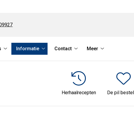
09927
s
Informatie
Contact
Meer
Online
Informatie
Contact
Meer
services
submenu
submenu
submenu
submenu
Herhaalrecepten
De pil bestel