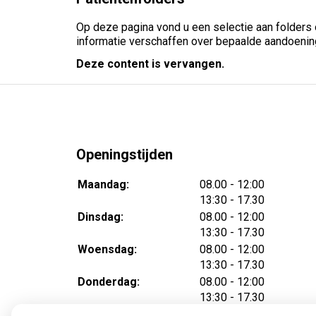
Op deze pagina vond u een selectie aan folders
informatie verschaffen over bepaalde aandoeni
Deze content is vervangen.
Openingstijden
tot
Maandag:
08.00
- 12:00
tot
13:30
- 17.30
tot
Dinsdag:
08.00
- 12:00
tot
13:30
- 17.30
tot
Woensdag:
08.00
- 12:00
tot
13:30
- 17.30
tot
Donderdag:
08.00
- 12:00
tot
13:30
- 17.30
tot
Vrijdag:
08.00
- 12:00