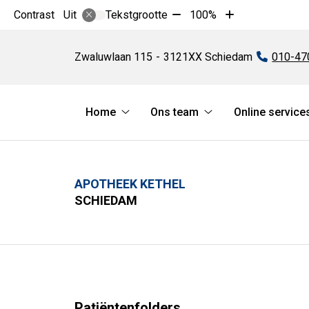
Tekst
Tekst
Contrast
Tekstgrootte
100%
Uit
verkleinen
vergroten
Apotheek
met
met
Kethel
Zwaluwlaan
115
3121XX
Schiedam
Tel:
010-47
10%
10%
Hoofdmenu
Home
Ons team
Online service
Home
Ons
submenu
team
submenu
APOTHEEK KETHEL
SCHIEDAM
Patiëntenfolders