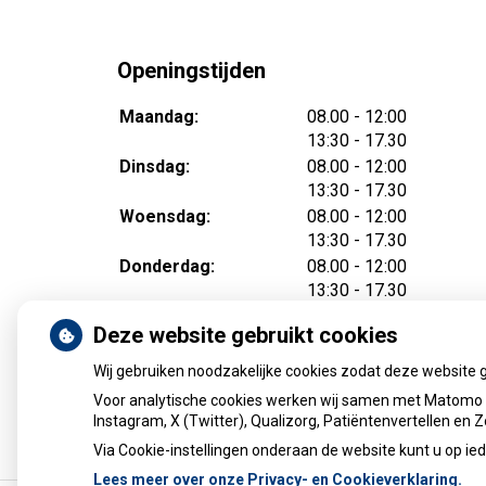
Openingstijden
tot
Maandag:
08.00
- 12:00
tot
13:30
- 17.30
tot
Dinsdag:
08.00
- 12:00
tot
13:30
- 17.30
tot
Woensdag:
08.00
- 12:00
tot
13:30
- 17.30
tot
Donderdag:
08.00
- 12:00
tot
13:30
- 17.30
tot
Vrijdag:
08.00
- 12:00
Deze website gebruikt cookies
tot
13:30
- 17.30
Wij gebruiken noodzakelijke cookies zodat deze website 
Voor analytische cookies werken wij samen met Matomo e
Instagram, X (Twitter), Qualizorg, Patiëntenvertellen en
Via Cookie-instellingen onderaan de website kunt u op 
Lees meer over onze Privacy- en Cookieverklaring.