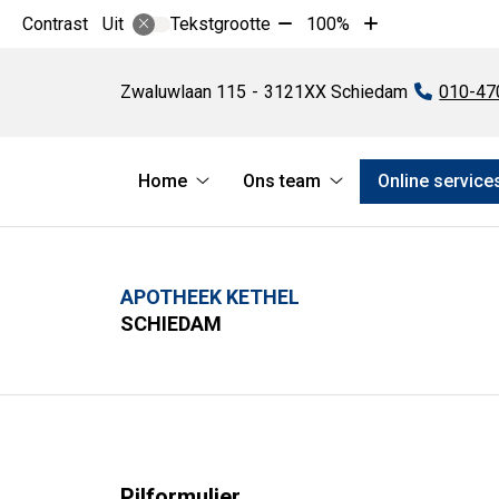
Tekst
Tekst
Contrast
Tekstgrootte
100%
Uit
verkleinen
vergroten
Apotheek
met
met
Kethel
Zwaluwlaan
115
3121XX
Schiedam
Tel:
010-47
10%
10%
Hoofdmenu
Home
Ons team
Online service
Home
Ons
submenu
team
submenu
APOTHEEK KETHEL
SCHIEDAM
Pilformulier