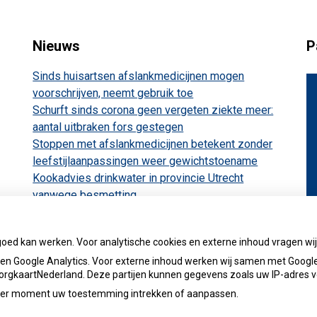
Nieuws
P
Sinds huisartsen afslankmedicijnen mogen
voorschrijven, neemt gebruik toe
Schurft sinds corona geen vergeten ziekte meer:
aantal uitbraken fors gestegen
Stoppen met afslankmedicijnen betekent zonder
leefstijlaanpassingen weer gewichtstoename
Kookadvies drinkwater in provincie Utrecht
vanwege besmetting
Terugroepactie babyvoeding Nestlé: bacterie kan
baby’s ziek maken
goed kan werken. Voor analytische cookies en externe inhoud vragen w
n Google Analytics. Voor externe inhoud werken wij samen met Google
 ZorgkaartNederland. Deze partijen kunnen gegevens zoals uw IP-adres 
ieder moment uw toestemming intrekken of aanpassen.