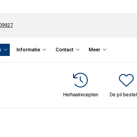
09927
s
Informatie
Contact
Meer
Online
Informatie
Contact
Meer
services
submenu
submenu
submenu
submenu
Herhaalrecepten
De pil bestel